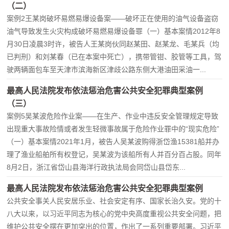
（二）
案例2王某岗破坏易燃易爆设备案——破坏正在使用的油气设备盗窃
油气导致发生火灾构成破坏易燃易爆设备罪（一）基本案情2012年8
月30日凌晨3时许，被告人王某岗伙同赵某田、赵某龙、毛某兵（均
已判刑）和刘某春（已在本案中死亡），携带管钳、胶管等工具，驾
驶两辆面包车至天津市滨海新区津歧公路东侧大港油田采油一...
最高人民法院发布依法惩治危害公共安全犯罪典型案例
（三）
案例5吴某波危险作业案——在生产、作业中违反安全管理规定导致
出现重大事故险情或者发生轻微事故属于危险作业罪中的“现实危险”
（一）基本案情2021年1月，被告人吴某波购得浙岱渔15381船并办
理了渔业船舶所有权登记，吴某波为该船所有人并百分百占股。同年
8月2日，浙江省岱山县海洋行政执法局会同岱山县岱东...
最高人民法院发布依法惩治危害公共安全犯罪典型案例
公共安全事关人民安居乐业、社会安定有序、国家长治久安。党的十
八大以来，以习近平同志为核心的党中央高度重视公共安全问题，把
维护公共安全摆在更加突出的位置，作出了一系列重要部署。习近平