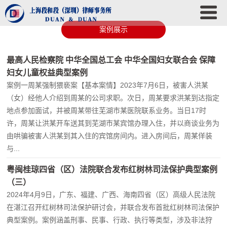
案例展示
最高人民检察院 中华全国总工会 中华全国妇女联合会 保障
妇女儿童权益典型案例
案例一周某强制猥亵案【基本案情】2023年7月6日，被害人洪某
（女）经他人介绍到周某的公司求职。次日，周某要求洪某到达指定
地点参加面试，并被周某带往芜湖市某医院联系业务。当日17时
许，周某让洪某开车送其到芜湖市某宾馆办理入住，并以商谈业务为
由哄骗被害人洪某到其入住的宾馆房间内。进入房间后，周某佯装
与...
粤闽桂琼四省（区）法院联合发布红树林司法保护典型案例
（三）
2024年4月9日，广东、福建、广西、海南四省（区）高级人民法院
在湛江召开红树林司法保护研讨会，并联合发布首批红树林司法保护
典型案例。案例涵盖刑事、民事、行政、执行等类型，涉及非法狩