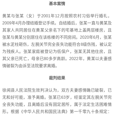
基本案情
黄某与张某（女）于2001年12月按照农村习俗举行婚礼，
2009年4月办理结婚登记手续。自结婚后，张某一直与黄某及
其家人共同居住在黄某父亲名下的宅基地上盖两层楼房，且
张某与黄某分别居住在该栋楼的不同房间。2020年6月，张某
被水泥柱砸伤，左腕关节完全丧失功能符合8级伤残，被认定
为残疾人。张某家庭被登记为低保户，张某无其他住房，且
其父亲已死亡，母亲已80多岁高龄。2022年，黄某以夫妻感
情破裂为由诉至法院要求离婚。
裁判结果
徐闻县人民法院生效判决认为，双方夫妻感情确已破裂，已
无和好可能，准予离婚。张某已63岁，经鉴定其左腕关节完
全丧失功能，且离婚后没有固定居所，属于法定生活困难情
形。根据《中华人民共和国民法典》第一千零九十条规定：