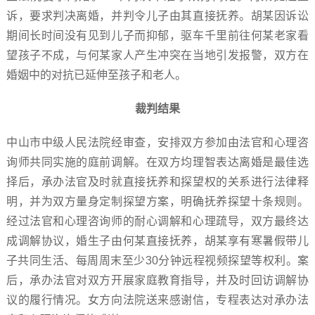
诉，要求判决离婚，并判令儿子由其直接抚养。胡某因诉讼
期间长时间没有见到儿子而抑郁，驱车千里前往何某老家看
望孩子不成，与何某家人产生冲突在当地引发报警，双方在
婚姻中的对抗已延伸至孩子和老人。
裁判结果
中山市中级人民法院经审查，安排双方参加由法官和心理咨
询师共同实施的庭前调解。在双方均理智表达离婚是最佳选
择后，承办法官及时就直接抚养和探望权的关系进行法律释
明，并为双方量身定制探望方案，明确抚养探望十条规则。
经过法官和心理咨询师的耐心调解和心理疏导，双方最终达
成调解协议，婚生子由何某直接抚养，胡某享有寒暑假带儿
子共同生活、每周周末至少30分钟远程视频探望等权利。案
后，承办法官对双方开展家庭教育指导，并及时回访调解协
议的履行情况。女方向法院送来感谢信，专程表达对承办法