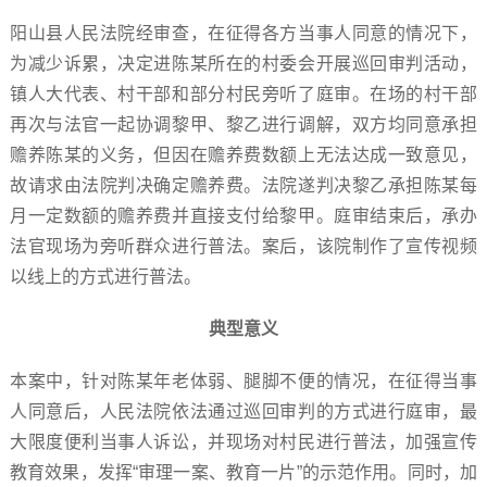
阳山县人民法院经审查，在征得各方当事人同意的情况下，
为减少诉累，决定进陈某所在的村委会开展巡回审判活动，
镇人大代表、村干部和部分村民旁听了庭审。在场的村干部
再次与法官一起协调黎甲、黎乙进行调解，双方均同意承担
赡养陈某的义务，但因在赡养费数额上无法达成一致意见，
故请求由法院判决确定赡养费。法院遂判决黎乙承担陈某每
月一定数额的赡养费并直接支付给黎甲。庭审结束后，承办
法官现场为旁听群众进行普法。案后，该院制作了宣传视频
以线上的方式进行普法。
典型意义
本案中，针对陈某年老体弱、腿脚不便的情况，在征得当事
人同意后，人民法院依法通过巡回审判的方式进行庭审，最
大限度便利当事人诉讼，并现场对村民进行普法，加强宣传
教育效果，发挥“审理一案、教育一片”的示范作用。同时，加