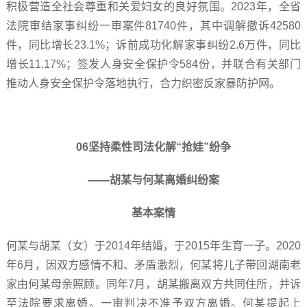
积极营造全社会尊重和关爱妇女的良好氛围。2023年，全省
法院审结家事纠纷一审案件81740件，其中调解撤诉42580
件，同比增长23.1%；诉前成功化解家事纠纷2.6万件，同比
增长11.17%；签发人身安全保护令584份，并联合有关部门
推动人身安全保护令落地执行，合力织密反家暴防护网。
06坚持柔性司法化解“抢娃”纷争
——胡某与何某离婚纠纷案
基本案情
何某与胡某（女）于2014年结婚，于2015年生育一子。2020
年6月，因双方感情不和、矛盾激烈，何某将儿子带回湖南老
家由何某母亲照顾。同年7月，胡某搬离双方共同住所，并诉
至法院要求离婚。一审判决不准予双方离婚。何某提起上