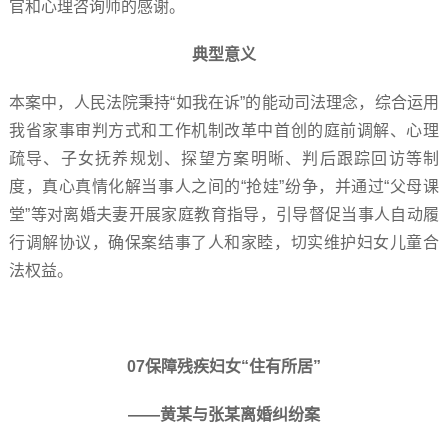
官和心理咨询师的感谢。
典型意义
本案中，人民法院秉持“如我在诉”的能动司法理念，综合运用
我省家事审判方式和工作机制改革中首创的庭前调解、心理
疏导、子女抚养规划、探望方案明晰、判后跟踪回访等制
度，真心真情化解当事人之间的“抢娃”纷争，并通过“父母课
堂”等对离婚夫妻开展家庭教育指导，引导督促当事人自动履
行调解协议，确保案结事了人和家睦，切实维护妇女儿童合
法权益。
07保障残疾妇女“住有所居”
——黄某与张某离婚纠纷案