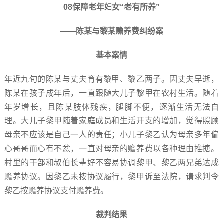
08保障老年妇女“老有所养”
——陈某与黎某赡养费纠纷案
基本案情
年近九旬的陈某与丈夫育有黎甲、黎乙两子。因丈夫早逝，
陈某在孩子成年后，一直跟随大儿子黎甲在农村生活。随着
年岁增长，且陈某肢体残疾，腿脚不便，逐渐生活无法自
理。大儿子黎甲随着家庭成员和生活开支的增加，觉得照顾
母亲不应该是自己一人的责任；小儿子黎乙认为母亲多年偏
心哥哥而心有不忿，一直对母亲的赡养费以各种理由推搪。
村里的干部和叔伯长辈好不容易协调黎甲、黎乙两兄弟达成
赡养协议。因黎乙未按协议履行，黎甲诉至法院，请求判令
黎乙按赡养协议支付赡养费。
裁判结果