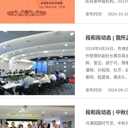
民商事仲裁机构。2021年
发布时间：
2024-10-1
段和段动态 | 我
2024年9月24日，
作管理处副处长黄存真
辉、曾迈、胡宁可，理
潘翔、孙程旭、杜芹、
春明、程建锋、黄庆礼、
发布时间：
2024-09-2
段和段动态 | 中
月满团圆时节至，中秋共