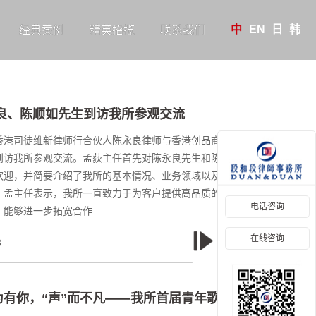
中
EN
日
韩
经典案例
精英招揽
联系我们
永良、陈顺如先生到访我所参观交流
午，香港司徒维新律师行合伙人陈永良律师与香港创品商务信息有
到访我所参观交流。孟荻主任首先对陈永良先生和陈顺如先生
欢迎，并简要介绍了我所的基本情况、业务领域以及在法律服
。孟主任表示，我所一直致力于为客户提供高品质的法律服
电话咨询
能够进一步拓宽合作...
在线咨询
8
阅读详情 >
”为有你，“声”而不凡——我所首届青年歌唱...