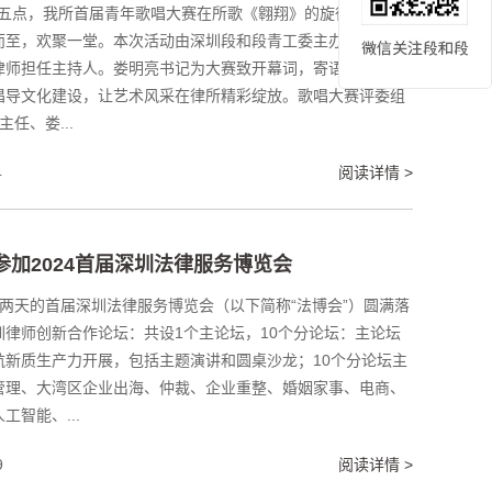
1 日下午五点，我所首届青年歌唱大赛在所歌《翱翔》的旋律中拉开序
而至，欢聚一堂。本次活动由深圳段和段青工委主办、公司委
律师担任主持人。娄明亮书记为大赛致开幕词，寄语全体律师
倡导文化建设，让艺术风采在律所精彩绽放。歌唱大赛评委组
任、娄...
4
阅读详情 >
所参加2024首届深圳法律服务博览会
，为期两天的首届深圳法律服务博览会（以下简称“法博会”）圆满落
律师创新合作论坛：共设1个主论坛，10个分论坛：主论坛
航新质生产力开展，包括主题演讲和圆桌沙龙；10个分论坛主
管理、大湾区企业出海、仲裁、企业重整、婚姻家事、电商、
智能、...
9
阅读详情 >