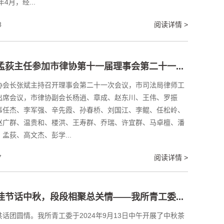
4月，经...
8
阅读详情 >
所孟荻主任参加市律协第十一届理事会第二十一...
市律协会长张斌主持召开理事会第二十一次会议，市司法局律师工
出席会议，市律协副会长杨逍、章成、赵东川、王伟、罗振
事任杰、李军强、辛先霞、孙春桥、刘国江、李鲲、任松岭、
赵广群、温贵和、楼洪、王寿群、乔瑞、许宜群、马卓檀、潘
孟荻、高文杰、彭学...
7
阅读详情 >
秋佳节话中秋，段段相聚总关情——我所青工委...
话团圆情。我所青工委于2024年9月13日中午开展了中秋茶