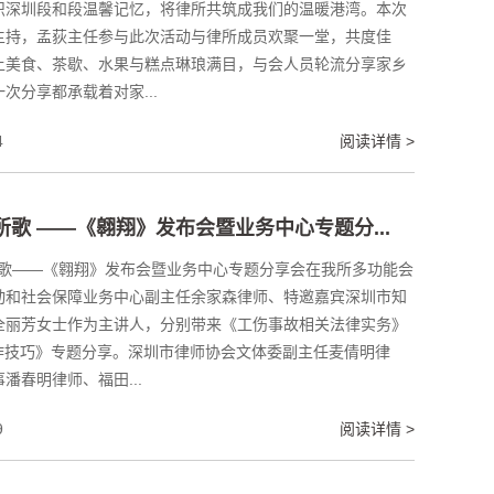
织深圳段和段温馨记忆，将律所共筑成我们的温暖港湾。本次
主持，孟荻主任参与此次活动与律所成员欢聚一堂，共度佳
上美食、茶歇、水果与糕点琳琅满目，与会人员轮流分享家乡
次分享都承载着对家...
4
阅读详情 >
所所歌 ——《翱翔》发布会暨业务中心专题分...
所所歌——《翱翔》发布会暨业务中心专题分享会在我所多功能会
动和社会保障业务中心副主任余家森律师、特邀嘉宾深圳市知
全丽芳女士作为主讲人，分别带来《工伤事故相关法律实务》
制作技巧》专题分享。深圳市律师协会文体委副主任麦倩明律
潘春明律师、福田...
9
阅读详情 >