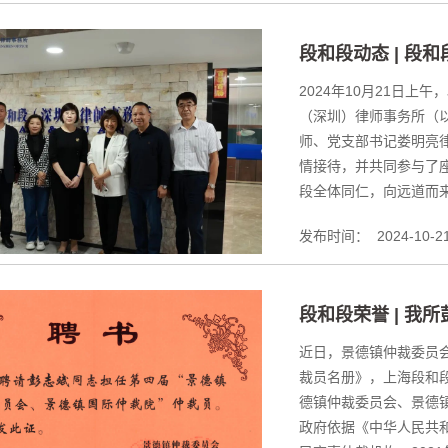
段和段动态 | 段
2024年10月21日
（深圳）律师事务所（以
师、党支部书记娄明亮
情接待，并共同参与了
段全体同仁，向远道而来
发布时间：
2024-10-2
段和段荣誉 | 我
近日，景德镇仲裁委员会
裁员名册》，上海段和
德镇仲裁委员会、景德
政府依据《中华人民共和