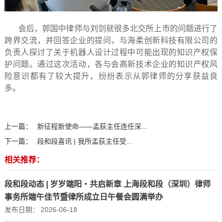
会后，郭国中律师与刘剑就很多北交所上市的问题进行了
跨界交流，并回答企业的提问，与海柔创新科技有限公司的
负责人探讨了关于机器人设计过程中可能出现的知识产权保
护问题。通过这次活动，各与会高新技术企业的知识产权风
险意识都有了较大提升，纷纷表示从郭律师的分享获益良
多。
上一篇：
新征程新使命——孟荻主任连任深...
下一篇：
段和段喜讯 | 我所孟荻主任受...
相关推荐：
段和段动态 | 岁岁端阳・共启新章 上海段和段（深圳）律师
事务所端午佳节暨律所成立日午餐会圆满举办
发布日期：
2026-06-18