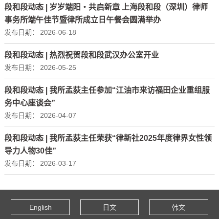
段和段动态 | 岁岁端阳・共启新章 上海段和段（深圳）律师
事务所端午佳节暨律所成立日午餐会圆满举办
发布日期：
2026-06-18
段和段动态 | 热烈祝贺段和段武汉办公室开业
发布日期：
2026-05-25
段和段动态 | 我所孟荻主任参加“江油市来访福田企业重组服
务中心座谈会”
发布日期：
2026-04-07
段和段动态 | 我所孟荻主任荣获“律新社2025年度律界女性领
导力人物30佳”
发布日期：
2026-03-17
English
日文
韩文