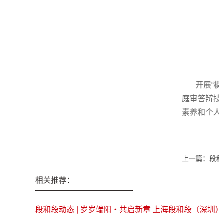
开展“
庭审答辩
素养和个
上一篇：
段
相关推荐：
段和段动态 | 岁岁端阳・共启新章 上海段和段（深