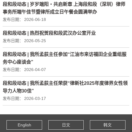
段和段动态 | 岁岁端阳・共启新章 上海段和段（深圳）律师
事务所端午佳节暨律所成立日午餐会圆满举办
发布日期：
2026-06-18
段和段动态 | 热烈祝贺段和段武汉办公室开业
发布日期：
2026-05-25
段和段动态 | 我所孟荻主任参加“江油市来访福田企业重组服
务中心座谈会”
发布日期：
2026-04-07
段和段动态 | 我所孟荻主任荣获“律新社2025年度律界女性领
导力人物30佳”
发布日期：
2026-03-17
English
日文
韩文