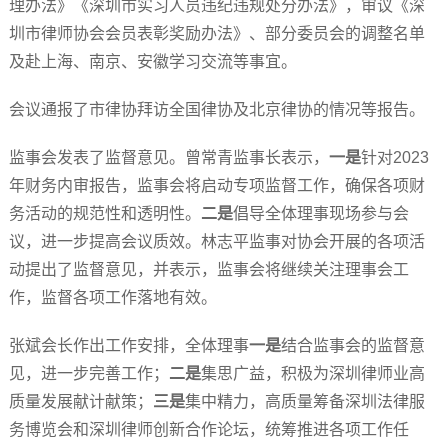
理办法》《深圳市实习人员违纪违规处分办法》，审议《深
圳市律师协会会员表彰奖励办法》、部分委员会的调整名单
及赴上海、南京、安徽学习交流等事宜。
会议通报了市律协拜访全国律协及北京律协的情况等报告。
监事会发表了监督意见。曾常青监事长表示，
一是
针对2023
年财务内审报告，监事会将启动专项监督工作，确保各项财
务活动的规范性和透明性。
二是
倡导全体理事现场参与会
议，进一步提高会议质效。林志平监事对协会开展的各项活
动提出了监督意见，并表示，监事会将继续关注理事会工
作，监督各项工作落地有效。
张斌会长作出工作安排，全体理事
一是
结合监事会的监督意
见，进一步完善工作；
二是
集思广益，积极为深圳律师业高
质量发展献计献策；
三是
集中精力，高质量筹备深圳法律服
务博览会和深圳律师创新合作论坛，统筹推进各项工作任