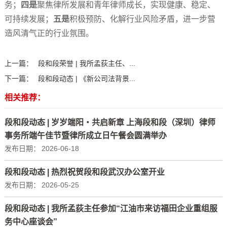
务；
四是
聚焦律所发展和青年律师成长，实现健康、稳定、
可持续发展；
五是
积极预防、化解行业风险矛盾，进一步营
造风清气正的行业氛围。
上一篇：
段和段荣誉 | 我所孟荻主任、...
下一篇：
段和段动态 | 《新公司法背景...
相关推荐：
段和段动态 | 岁岁端阳・共启新章 上海段和段（深圳）律师
事务所端午佳节暨律所成立日午餐会圆满举办
发布日期：
2026-06-18
段和段动态 | 热烈祝贺段和段武汉办公室开业
发布日期：
2026-05-25
段和段动态 | 我所孟荻主任参加“江油市来访福田企业重组服
务中心座谈会”