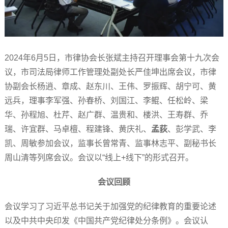
2024年6月5日，市律协会长张斌主持召开理事会第十九次会
议，市司法局律师工作管理处副处长严佳坤出席会议，市律
协副会长杨逍、章成、赵东川、王伟、罗振辉、胡宁可、黄
远兵，理事李军强、孙春桥、刘国江、李鲲、任松岭、梁
华、孙程旭、杜芹、赵广群、温贵和、楼洪、王寿群、乔
瑞、许宜群、马卓檀、程建锋、黄庆礼、
孟荻
、彭学武、李
凯、周敏参加会议，监事长曾常青、监事林志平、副秘书长
周山清等列席会议。会议以“线上+线下”的形式召开。
会议回顾
会议学习了习近平总书记关于加强党的纪律教育的重要论述
以及中共中央印发《中国共产党纪律处分条例》。会议认