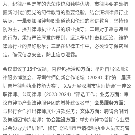
为，纪律严明是党的光荣传统和独特优势，市律协要准确把
握新时代加强党的纪律教育的重要经验，结合深圳律师行业
实际，
一是
要加强律师职业道德和伦理的宣讲教育，坚持预
防为主，提升律师执业人员的职业操守；
二是
对于恶意违规
的行为，秉持严管厚爱的原则，坚决予以打击和惩治，维护
律师行业的良好形象；
三是
在纪律工作中，必须遵守保密规
定，确保信息安全，防止信息泄露。
会议审议了
15个
议题，内容包括
活动方面
：举办首届深圳法
律服务博览会、深圳律师创新合作论坛（2024）和“第二届深
圳青年律师执业技能大赛”，以及开展深圳市律师协会“十佳公
职律师、公司律师（2023-2024）”评选工作；
业务方面
：审
议市律协产业法律服务团的增补建议名单；
会员服务方面
：
与银行合作推出律师展业贷款服务；
文体方面
：聘请合唱团
及舞蹈团排练老师；
协会建设方面
：举办市律协首期“专业委
员会领导力培训班”、修订《深圳市申请律师执业人员实习管