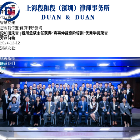
新闻动态
新闻动态
律所新闻
行业资讯
智慧党建
首页
您当前位置:
首页
律所新闻
关于我们
段和段荣誉 | 我所孟荻主任获得“商事仲裁高阶培训”优秀学员荣誉
新闻动态
发布日期：
业务领域
2024-12-12
专业团队
浏览次数：
经典案例
精英招揽
联系我们
EN
中
日
韩