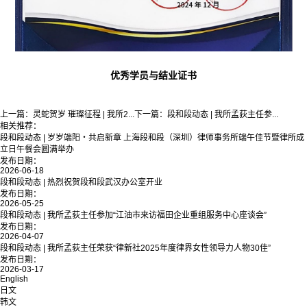
优秀学员与结业证书
上一篇：
灵蛇贺岁 璀璨征程 | 我所2...
下一篇：
段和段动态 | 我所孟荻主任参...
相关推荐：
段和段动态 | 岁岁端阳・共启新章 上海段和段（深圳）律师事务所端午佳节暨律所成
立日午餐会圆满举办
发布日期：
2026-06-18
段和段动态 | 热烈祝贺段和段武汉办公室开业
发布日期：
2026-05-25
段和段动态 | 我所孟荻主任参加“江油市来访福田企业重组服务中心座谈会”
发布日期：
2026-04-07
段和段动态 | 我所孟荻主任荣获“律新社2025年度律界女性领导力人物30佳”
发布日期：
2026-03-17
English
日文
韩文