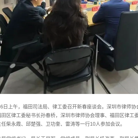
年2月6日上午，福田司法局、律工委召开新春座谈会。深圳市律师
福田区律工委秘书长孙春桥，深圳市律师协会理事、福田区律工
主任柴永霞、邱楚强、卫功奎、雷涛等一行10人参加会议。