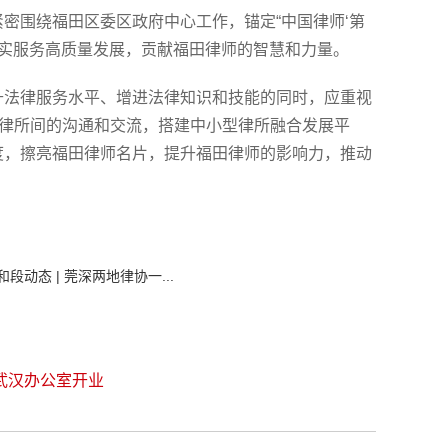
密围绕福田区委区政府中心工作，锚定“中国律师‘第
切实服务高质量发展，贡献福田律师的智慧和力量。
升法律服务水平、增进法律知识和技能的同时，应重视
各律所间的沟通和交流，搭建中小型律所融合发展平
度，擦亮福田律师名片，提升福田律师的影响力，推动
和段动态 | 莞深两地律协一...
段武汉办公室开业