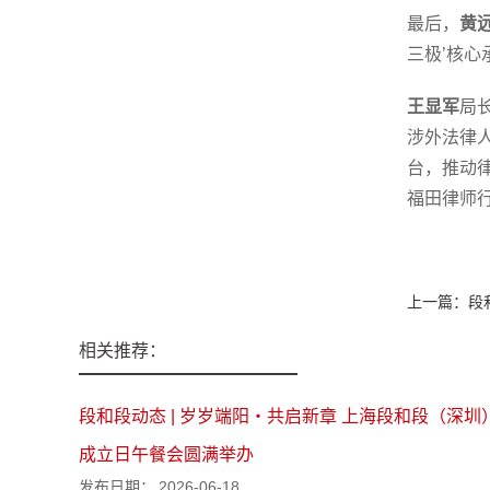
最后，
黄
三极’核
王显军
局
涉外法律
台，推动
福田律师
上一篇：
段
相关推荐：
段和段动态 | 岁岁端阳・共启新章 上海段和段（深
成立日午餐会圆满举办
发布日期：
2026-06-18