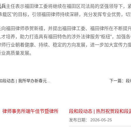
远兵
主任表示福田律工委将继续在福田区司法局的坚强领导下，紧
心承载区”的目标，引领福田律师持续深耕，充分发挥专业优势，
长向福田律师恭贺新禧，并提出福田律工委、福田律所在不断提
人才培养，助力打造具有福田特色的涉外法律服务“枢纽”，加强
律师行业朝着健康、持续、稳定的方向发展，进一步加大宣传力
行业高质量发展。
和段动态 | 我所举办新春元...
下一篇：
段
圳）律师事务所端午佳节暨律所
段和段动态 | 热烈祝贺段和
发布日期：
2026-05-25