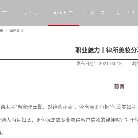
首页
关于我们
新闻动态
业务领域
专业团队
页
律所新闻
职业魅力┃律所美妆分
发布日期：
2021-03-19
浏
前言
锵木兰“当窗理云鬓，对镜贴花黄”，今有泽鉴巾帼“气质美如
普通人尚且如此，更何况是靠专业赢得客户信赖的律师呢？对于
项。