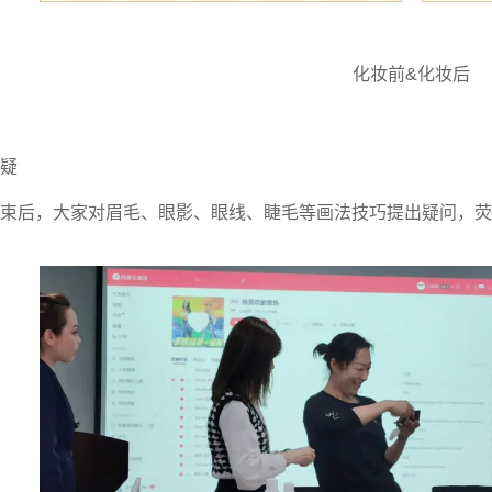
化妆前&化妆后
疑
束后，大家对眉毛、眼影、眼线、睫毛等画法技巧提出疑问，荧