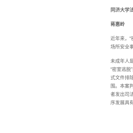
同济大学
蒋惠岭
近年来，
场所安全
未成年人
“密室逃
式文件排
围。本案
者发出司
序发展具