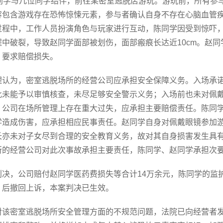
赵同学与几位同学结伴，前往某密室逃脱店游玩。游玩前，所有参
容包含游戏存在恐怖惊悚元素，参与者确认自身不存在心脑血管
过程中，工作人员扮演角色与玩家进行互动，陈同学因受到惊吓
程中破裂，导致赵同学面部被划伤，面部瘢痕长达近10cm。赵
，要求赔偿损失。
理认为，密室逃脱场所的经营公司应承担安全保障义务。入场承
此未能予以审慎核查，未尽足够安全警示义务；入场前也未对佩
，公司在场所管理上存在重大过失，应承担主要赔偿责任。陈同
学造成伤害，应承担相应民事责任。赵同学自身对佩戴眼镜参加
长亦未对子女尽到合理的安全教育义务，故对其自身损害发生具
所的经营公司对此次事故承担主要责任，陈同学、赵同学承担次
判决，公司赔付赵同学医药费损失等合计14万余元，陈同学的监
，后撤回上诉，本案判决已生效。
对该密室逃脱场所安全管理方面的不规范问题，法院已向经营者