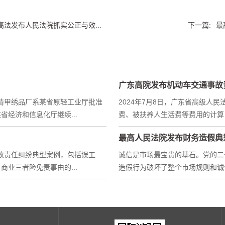
高法发布人民法院抓实公正与效...
下一篇:
最
广东高院发布机动车交通事故
案情甲绣品厂系某省原轻工业厅批准
2024年7月8日，广东省高级人
经济和信息化厅继续...
费、被扶养人生活费等费用的计算，
最高人民法院发布财务造假典
事故责任纠纷典型案例，包括误工
诚信是市场最宝贵的基石。党的二
业三者险免责事由的...
造假行为破坏了整个市场规则和诚