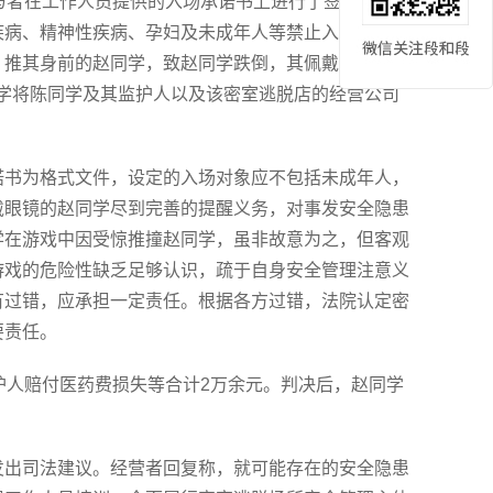
与者在工作人员提供的入场承诺书上进行了签名。入场
疾病、精神性疾病、孕妇及未成年人等禁止入场的情
，推其身前的赵同学，致赵同学跌倒，其佩戴的眼镜片
同学将陈同学及其监护人以及该密室逃脱店的经营公司
诺书为格式文件，设定的入场对象应不包括未成年人，
戴眼镜的赵同学尽到完善的提醒义务，对事发安全隐患
学在游戏中因受惊推撞赵同学，虽非故意为之，但客观
游戏的危险性缺乏足够认识，疏于自身安全管理注意义
有过错，应承担一定责任。根据各方过错，法院认定密
要责任。
护人赔付医药费损失等合计2万余元。判决后，赵同学
发出司法建议。经营者回复称，就可能存在的安全隐患