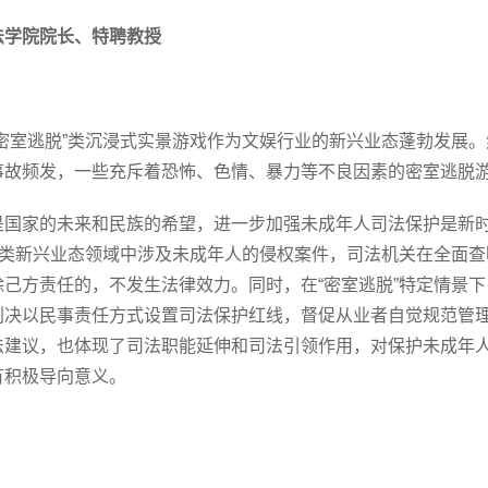
法学院院长、特聘教授
“密室逃脱”类沉浸式实景游戏作为文娱行业的新兴业态蓬勃发展
事故频发，一些充斥着恐怖、色情、暴力等不良因素的密室逃脱
是国家的未来和民族的希望，进一步加强未成年人司法保护是新
脱”类新兴业态领域中涉及未成年人的侵权案件，司法机关在全面
除己方责任的，不发生法律效力。同时，在“密室逃脱”特定情景
判决以民事责任方式设置司法保护红线，督促从业者自觉规范管
法建议，也体现了司法职能延伸和司法引领作用，对保护未成年
有积极导向意义。