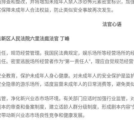
面排查和整改，并将增加未成年人禁入涉恐怖元素密室标识，加
实保障未成年人合法权益，防止类似安全事故再次发生。
法官心语
东新区人民法院六里法庭法官 丁峰
责任，规范经营管理。我国民法典规定，娱乐场所等经营场所的
责任。密室逃脱场所经营者作为“第一责任人”，理应自觉规范经
安全教育，保护未成年人身心健康。对未成年人的安全保护是监
安全隐患的游乐场所，适度监督未成年人的日常消费等，避免类
监管，净化新兴业态市场环境。有关部门应适时加强行业监管，
剧本的审查和备案制度，建立适龄人群分级制度，形成剧本内容“
管带动新兴业态市场良性竞争和健康发展。