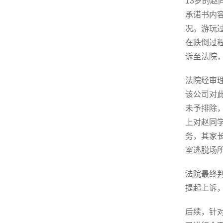
13岁的
承诺书内
况。游玩
在跌倒过
诉至法院
法院经审
该公司对
未予排除
上对赵同
务，其家
室逃脱场
法院最终
提起上诉
后续，针