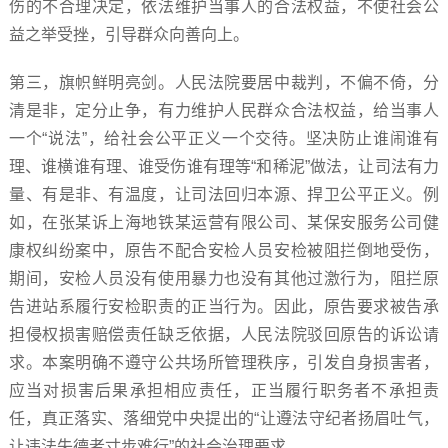
伤的不合理决定，依法维护当事人的合法权益，不使社会公
益之举受挫，引导群众向善向上。
第三，旗帜鲜明亮剑。人民法院要居中裁判，不偏不倚，分
清是非，定分止争，有力维护人民群众合法权益，给当事人
一个“说法”，给社会公平正义一个交待。坚决防止谁闹谁有
理、谁横谁有理、谁受伤谁有理等“和稀泥”做法，让司法有力
量、有是非、有温度，让司法回归本源、捍卫公平正义。例
如，在张某诉上海地铁某运营有限公司、某保安服务公司健
康权纠纷案中，原告不配合安检人员安检被阻拦倒地受伤，
期间，安检人员没有使用暴力也没有其他过激行为，阻拦原
告进站系履行安检职责的正当行为。因此，原告要求被告承
担侵权损害赔偿责任缺乏依据，人民法院驳回原告的诉讼请
求。本案明确不遵守公共场所管理秩序，引发自身损害者，
应当对损害后果承担相应责任，正当履行职务者不承担责
任，真正落实、落细党中央提出的“让遵法守纪者扬眉吐气，
让违法失德者寸步难行”的社会治理要求。