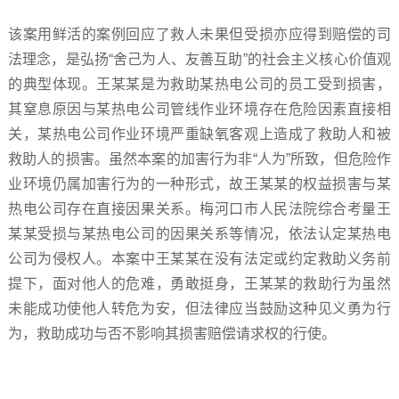
该案用鲜活的案例回应了救人未果但受损亦应得到赔偿的司
法理念，是弘扬“舍己为人、友善互助”的社会主义核心价值观
的典型体现。王某某是为救助某热电公司的员工受到损害，
其窒息原因与某热电公司管线作业环境存在危险因素直接相
关，某热电公司作业环境严重缺氧客观上造成了救助人和被
救助人的损害。虽然本案的加害行为非“人为”所致，但危险作
业环境仍属加害行为的一种形式，故王某某的权益损害与某
热电公司存在直接因果关系。梅河口市人民法院综合考量王
某某受损与某热电公司的因果关系等情况，依法认定某热电
公司为侵权人。本案中王某某在没有法定或约定救助义务前
提下，面对他人的危难，勇敢挺身，王某某的救助行为虽然
未能成功使他人转危为安，但法律应当鼓励这种见义勇为行
为，救助成功与否不影响其损害赔偿请求权的行使。