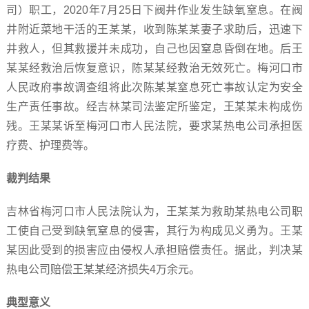
司）职工，2020年7月25日下阀井作业发生缺氧窒息。在阀
井附近菜地干活的王某某，收到陈某某妻子求助后，迅速下
井救人，但其救援并未成功，自己也因窒息昏倒在地。后王
某某经救治后恢复意识，陈某某经救治无效死亡。梅河口市
人民政府事故调查组将此次陈某某窒息死亡事故认定为安全
生产责任事故。经吉林某司法鉴定所鉴定，王某某未构成伤
残。王某某诉至梅河口市人民法院，要求某热电公司承担医
疗费、护理费等。
裁判结果
吉林省梅河口市人民法院认为，王某某为救助某热电公司职
工使自己受到缺氧窒息的侵害，其行为构成见义勇为。王某
某因此受到的损害应由侵权人承担赔偿责任。据此，判决某
热电公司赔偿王某某经济损失4万余元。
典型意义