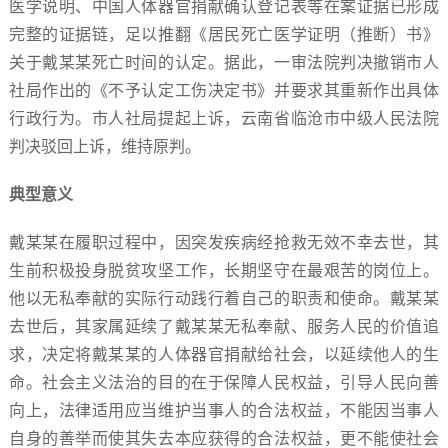
医学说明、中国人体器官捐献确认登记表等在案证据已形成
完整的证据链，足以推翻《居民死亡医学证明（推断）书》
关于戴某某死亡时间的认定。据此，一审法院判决撤销市人
社局作出的《不予认定工伤决定书》并要求其重新作出具体
行政行为。市人社局提起上诉，云南省临沧市中级人民法院
判决驳回上诉，维持原判。
典型意义
戴某某在履职过程中，因突发疾病经抢救无效不幸去世，其
生前积极投身脱贫攻坚工作，长期坚守在最艰苦的岗位上。
他以无私奉献的实际行动践行着自己的职责和使命。戴某某
去世后，其家属延续了戴某某无私奉献、服务人民的价值追
求，决定将戴某某的人体器官捐献给社会，以延续他人的生
命。社会主义法治的目的在于保障人民权益，引导人民向善
向上，法律适用应当维护当事人的合法权益，不能因当事人
自身的善举而使其失去本应获得的合法权益，更不能使社会