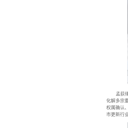
孟荻
化解多宗
权属确认
市更新行