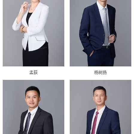
孟荻
杨树扬