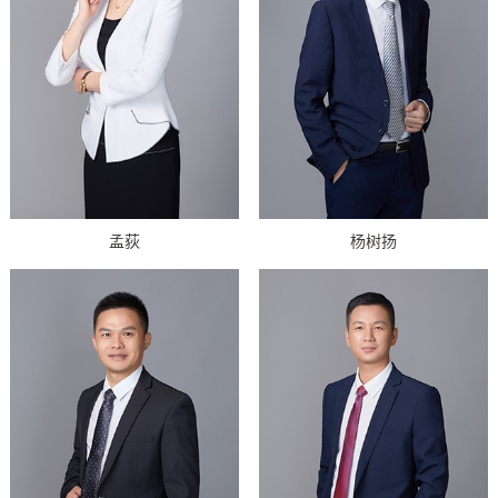
孟荻
杨树扬