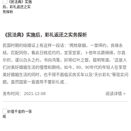
《民法典》实施后，彩礼返还之实务探析
民国时期的结婚证上有这样一段话：“两姓联姻，一堂缔约，良缘永
结，匹配同你，看此日桃花灼灼，宜室宜家，卜他年瓜瓞绵绵，尔昌
尔炽，谨以白头之约，书向鸿笺，好将红叶之盟，载明鸳谱。”这是人
们对美好婚姻生活的憧憬和期待。如今，80、90年代的年轻人在享受
美好婚姻生活的同时，也不得不面临买房买车以及“天价彩礼”等现实问
题。虽然国家一直倡导不要彩礼或...
发布时间：
2021-12-08
阅读详情 >