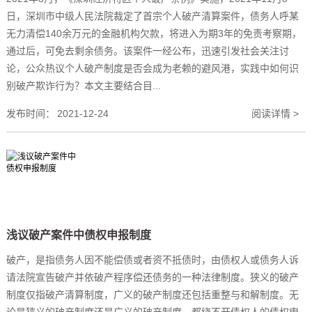
日，深圳市中级人民法院裁定了首宗个人破产清算案件，债务人呼某
无力清偿140余万元的金融机构欠款，将进入为期3年的免责考察期，
通过后，可免去剩余债务。该案件一经公布，迅速引发社会关注讨
论，公众热议个人破产制度是否会成为老赖的避风港，实践中如何识
别破产欺诈行为？本文主要结合目...
发布时间：
2021-12-24
阅读详情 >
浅议破产案件中债权申报制度
破产，是指债务人因不能偿债或者资不抵债时，由债权人或债务人诉
请法院宣告破产并依破产程序偿还债务的一种法律制度。狭义的破产
制度仅指破产清算制度，广义的破产制度还包括重整与和解制度。无
论是狭义的破产制度还是广义的破产制度，都绕不开债权人的债权申