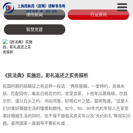
律所新闻
行业资讯
智慧党建
《民法典》实施后，彩礼返还之实务探析
民国时期的结婚证上有这样一段话：“两姓联姻，一堂缔约，良缘永
结，匹配同你，看此日桃花灼灼，宜室宜家，卜他年瓜瓞绵绵，尔昌
尔炽，谨以白头之约，书向鸿笺，好将红叶之盟，载明鸳谱。”这是人
们对美好婚姻生活的憧憬和期待。如今，80、90年代的年轻人在享受
美好婚姻生活的同时，也不得不面临买房买车以及“天价彩礼”等现实问
题。虽然国家一直倡导不要彩礼或...