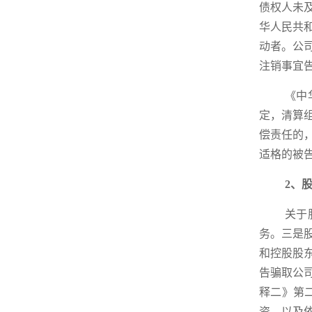
债权人未
华人民共
动者。公
注销事宜
《中
定，清算
偿责任的
适格的被
2、
关于
务。三是
和控股股
告骗取公
释二》第
资，以及