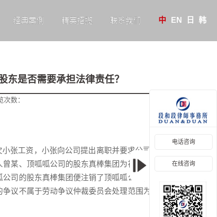
中
EN
日
韩
经典案例
精英招揽
联系我们
股东是否需要承担法律责任？
览次数：
电话咨询
司拖欠小张工资，小张向公司提出离职并要求公司足额支付
人曾某、顶呱呱公司的股东真棒集团为被申请人向劳动
在线咨询
呱公司的股东真棒集团便注销了顶呱呱公司，其中，曾
的争议不属于劳动争议仲裁委员会处理范围为由，作出
。