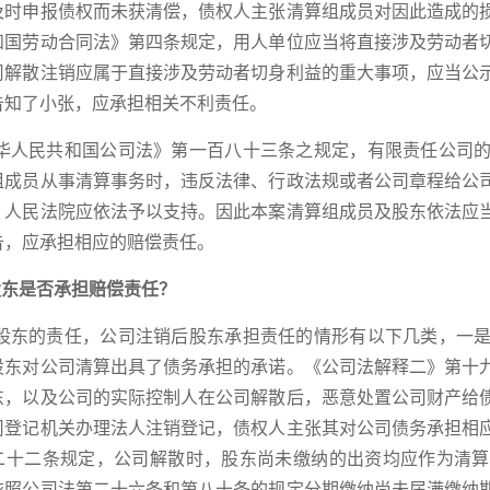
及时申报债权而未获清偿，债权人主张清算组成员对因此造成的
和国劳动合同法》第四条规定，用人单位应当将直接涉及劳动者
司解散注销应属于直接涉及劳动者切身利益的重大事项，应当公
告知了小张，应承担相关不利责任。
华人民共和国公司法》第一百八十三条之规定，有限责任公司
组成员从事清算事务时，违反法律、行政法规或者公司章程给公
，人民法院应依法予以支持。因此本案清算组成员及股东依法应
告，应承担相应的赔偿责任。
股东是否承担赔偿责任？
股东的责任，公司注销后股东承担责任的情形有以下几类，一
股东对公司清算出具了债务承担的承诺。《公司法解释二》第十
东，以及公司的实际控制人在公司解散后，恶意处置公司财产给
司登记机关办理法人注销登记，债权人主张其对公司债务承担相
二十二条规定，公司解散时，股东尚未缴纳的出资均应作为清算
依照公司法第二十六条和第八十条的规定分期缴纳尚未届满缴纳