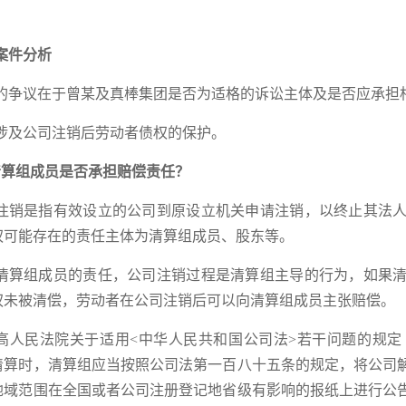
案件分析
的争议在于曾某及真棒集团是否为适格的诉讼主体及是否应承担
涉及公司注销后劳动者债权的保护。
清算组成员是否承担赔偿责任？
注销是指有效设立的公司到原设立机关申请注销，以终止其法
权可能存在的责任主体为清算组成员、股东等。
清算组成员的责任，公司注销过程是清算组主导的行为，如果
权未被清偿，劳动者在公司注销后可以向清算组成员主张赔偿。
高人民法院关于适用<中华人民共和国公司法>若干问题的规
清算时，清算组应当按照公司法第一百八十五条的规定，将公司
地域范围在全国或者公司注册登记地省级有影响的报纸上进行公