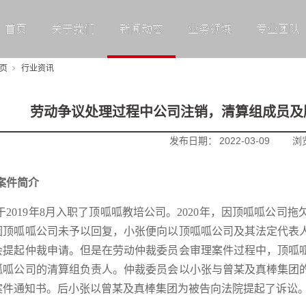
首页
关于我们
新闻动态
业务领域
专业团队
页
行业资讯
劳动争议处理过程中公司注销，清算组成员及
发布日期：
2022-03-09
浏
案件简介
于2019年8月入职了顶呱呱教培公司。2020年，因顶呱呱公
因顶呱呱公司未予以回复，小张便向以顶呱呱公司及其法定代表
会提起仲裁申请。但是在劳动仲裁委员会审理案件过程中，顶呱
呱呱公司的清算组负责人。仲裁委员会以小张与曾某及真棒集团
案件通知书。后小张以曾某及真棒集团为被告向法院提起了诉讼