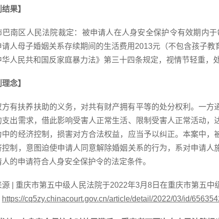
判结果】
市巴南区人民法院裁定：被申请人在人身安全保护令有效期内于
申请人母子婚姻关系存续期间的生活费用2013元（不包含孩子
中华人民共和国反家庭暴力法》第三十四条规定，视情节轻重，
判理念】
双方有扶养扶助的义务，对共有财产拥有平等的处分权利。一方
的支出需求，借此影响受害人正常生活、限制受害人正常活动，
力中的经济控制，损害对方合法权益，应当予以纠正。本案中，
济控制，意图迫使申请人同意解除婚姻关系的行为，系对申请人
请人的申请符合人身安全保护令的法定条件。
来源
| 重庆市第五中级人民法院于2022年3月8日在重庆市第
：
https://cq5zy.chinacourt.gov.cn/article/detail/2022/03/id/65635