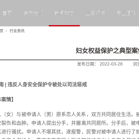
首页
关于我们
新闻动态
业务领域
专业团队
页
行业资讯
妇女权益保护之典型案
发布日期：
2022-03-28
浏
南 | 违反人身安全保护令被处以司法惩戒
本案情】
人（女）与被申请人（男）原系恋人关系，双方共同居住生活。
皮裂伤和血肿。申请人提出分手，并搬离共同居所。分手后，被
其进行骚扰。申请人不堪其扰，遂报警，民警对被申请人进行了