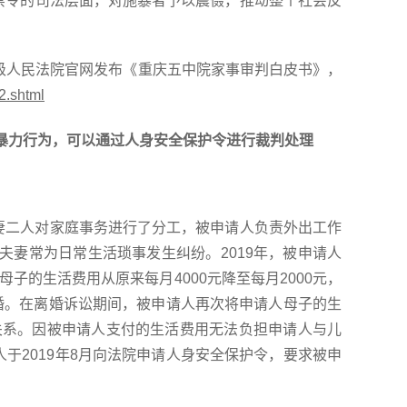
禁令的司法层面，对施暴者予以震慑，推动整个社会反
五中级人民法院官网发布《重庆五中院家事审判白皮书》，
42.shtml
庭暴力行为，可以通过人身安全保护令进行裁判处理
妻二人对家庭事务进行了分工，被申请人负责外出工作
起，夫妻常为日常生活琐事发生纠纷。2019年，被申请人
子的生活费用从原来每月4000元降至每月2000元，
离婚。在离婚诉讼期间，被申请人再次将申请人母子的生
妻关系。因被申请人支付的生活费用无法负担申请人与儿
于2019年8月向法院申请人身安全保护令，要求被申