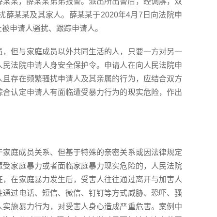
打薛某某，薛某某弟弟报警。派出所出警后，经调解，双
薛某某及其家人。薛某某于2020年4月7日向法院申
止被申请人骚扰、跟踪申请人。
员，但与家庭成员以外共同生活的人，只要一方对另一
人民法院申请人身安全保护令。申请人在向人民法院申
人且存在频繁骚扰申请人及其亲属的行为，应结合双方
综合认定申请人有面临遭受暴力行为的现实危险，作出
于家庭成员关系、但基于特殊的亲密关系或因法律规定
遭受家庭暴力或者面临家庭暴力现实危险的，人民法院
征，在家庭暴力发生后，受害人往往通过离开与加害人
往通过电话、短信、微信、钉钉等方式威胁、恐吓、骚
人实施暴力行为，对受害人身心造成严重危害。案例中