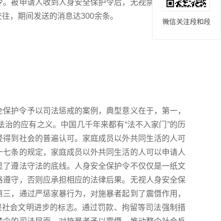
令。被申请人收到人身安全保护令后，无视禁令，继续
交往，期间发送的消息达
300余条。
。
全保护令予以司法惩戒的案例，典型意义在于，第一，
法治的应有之义。中国几千年来都有
“法不入家门”的历
经得到社会的普遍认可。家庭成员以外共同生活的人可
十七条的规定，家庭成员以外共同生活的人可以申请人
显了遵法守法的底线。人身安全保护令不仅仅是一纸文
格遵守，否则应承担相应的法律后果。无视人身安全保
第三，通过严惩家暴行为，对施暴者起到了震慑作用，
是社会文明进步的标志。通过罚款、拘留等司法强制措