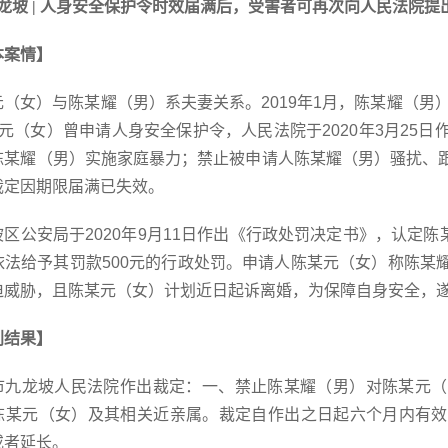
龙坡 | 人身安全保护令时效届满后，受害者可再次向人民法院提
本案情】
元（女）与陈某耀（男）系夫妻关系。
2019年1月，陈某耀（
元（女）曾申请人身安全保护令，人民法院于2020年3月25日作
陈某耀（男）实施家庭暴力；禁止被申请人陈某耀（男）骚扰、
裁定因期限届满已失效。
坡区公安局于
2020年9月11日作出《行政处罚决定书》，认定陈
依法给予其罚款500元的行政处罚。申请人陈某元（女）称陈某
迫威胁，且陈某元（女）计划近日起诉离婚，为保障自身安全，
判结果】
市九龙坡人民法院作出裁定：一、禁止陈某耀（男）对陈某元（
陈某元（女）及其相关近亲属。裁定自作出之日起六个月内有效
或者延长。