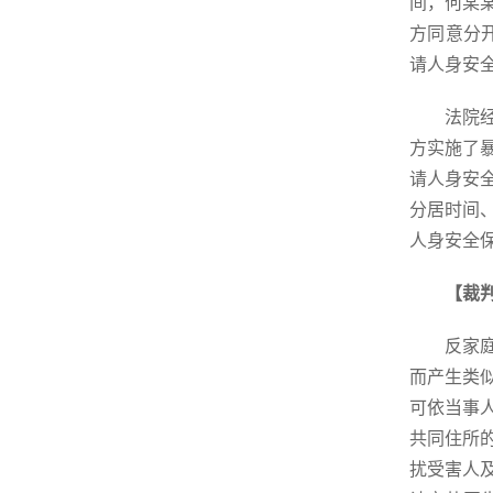
间，何某
方同意分
请人身安
法院
方实施了
请人身安
分居时间
人身安全
【裁
反家
而产生类
可依当事
共同住所
扰受害人