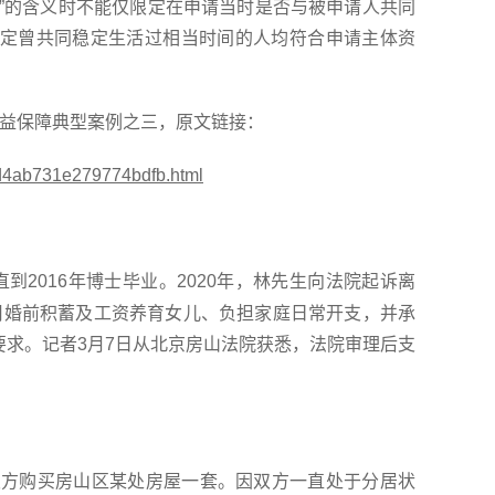
人”的含义时不能仅限定在申请当时是否与被申请人共同
定曾共同稳定生活过相当时间的人均符合申请主体资
女权益保障典型案例之三，原文链接：
0d4ab731e279774bdfb.html
直到2016年博士毕业。2020年，林先生向法院起诉离
用婚前积蓄及工资养育女儿、负担家庭日常开支，并承
要求。记者3月7日从北京房山法院获悉，法院审理后支
，双方购买房山区某处房屋一套。因双方一直处于分居状