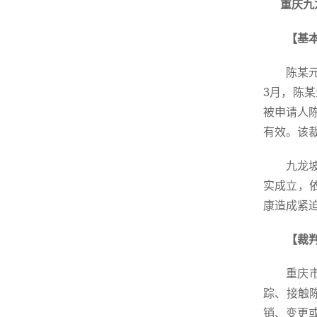
重庆九
【基
陈某
3月，陈某
被申请人
有效。该
九龙
实成立，
康造成紧
【裁
重庆
踪、接触
销、变更