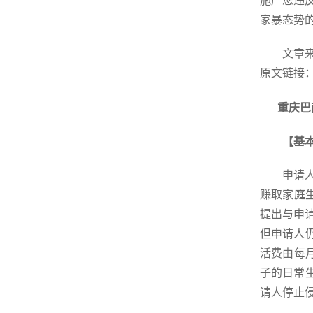
施严惩违
家暴态势
文章
原文链接
重庆巴
【基
申请
赚取家庭
提出与申请
但申请人
活费由每
子的日常
请人停止