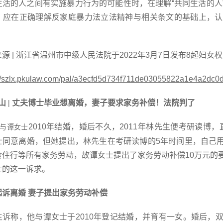
生活的人之间有实施暴力行为的可能性时，
在理解
“共同生活的
，应在正确理解反家庭暴力法立法精神与相关条文的基础上，认
来源
| 浙江省温州市中级人民法院于2022年3月7日发布8起妇
://szlx.pkulaw.com/pal/a3ecfd5d734f711de03055822a1e4a2dc
山 | 丈夫博士毕业想离婚，妻子要求家务补偿！法院判了
2010年结婚，婚后不久，2011年林先生便考研读博，
与谭女士
士同意离婚，但她提出，林先生在考研读博的5年时间里，自己
食住行等所有家务劳动，故谭女士提出了家务劳动补偿10万元的
士的这一诉求。
起诉离婚
妻子提出家务劳动补偿
生诉称，他与谭女士于
2010年登记结婚，并育有一女。婚后