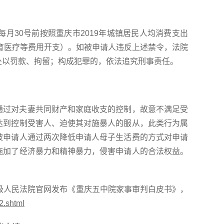
每月
30号前按照重庆市2019年城镇居民人均消费支出
教育医疗等费用开支）。如被申请人违反上述禁令，法院
处以罚款、拘留；构成犯罪的，依法追究刑事责任。
通过对夫妻共同财产和家庭收支的控制，故意不满足受
达到控制受害人、迫使其对施暴人的服从，此类行为属
被申请人通过两次降低申请人母子生活费的方式对申请
施加了经济暴力和精神暴力，侵害申请人的合法权益。
五中级人民法院官网发布《重庆五中院家事审判白皮书》，
42.shtml