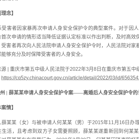
判理念】
系受害者因家暴再次申请人身安全保护令的典型案件。对于因人
合首次申请的情形适当降低证据认定标准以作出判断，及时高效
，受害者再次向人民法院申请人身安全保护令时，人民法院对家
保能够充分及时保障受害者的人身安全。
来源
| 重庆市第五中级人民法院于2022年3月8日在重庆市第
：
https://cq5zy.chinacourt.gov.cn/article/detail/2022/03/id/65635
州 | 薛某某申请人身安全保护令案——离婚后人身安全保护令的
本案情】
人薛某某（女）与被申请人何某某（男）于
2015年11月16
住生活，且考虑到双方子女需要照顾，薛某某遂重新回到何某某