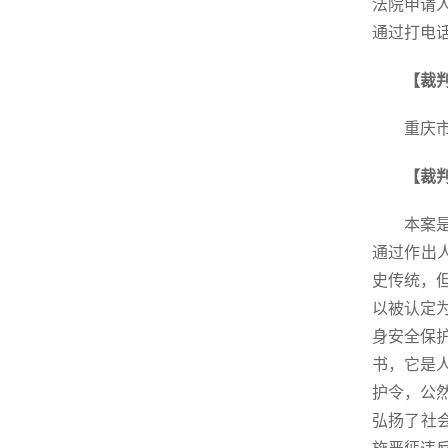
法院申请
通过打电
【裁
重庆
【裁
本案
通过作出
史传统，
以被认定
身安全保
书，它是
护令，公
弘扬了社