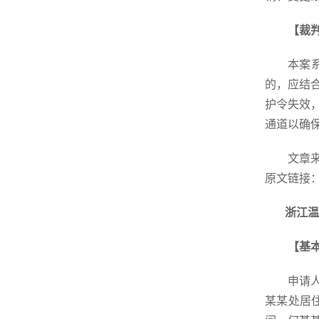
【裁
本案
的，应结
护令失效
通道以确
文章
原文链接
浙江温
【基
申请
某某处居