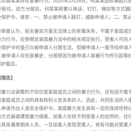
某对薛某某存在家暴行为。2020年2月28日，何某某因琐事殴
开居住。双方分居后，何某某频繁以电话、钉钉、微信等方式骚扰
全保护令。请求：一、禁止被申请人殴打、威胁申请人；二、禁
经审查认为，前夫妻双方虽无法律上的亲属关系，不属于家庭成
暴力行为，应参照反家庭暴力法中的相关规定执行，受害人可向
全保护令时虽已与被申请人分居生活，但被申请人一直寻找申请
、被申请人存在家暴史、分居原因为被申请人家暴行为所引起等
保护裁定。
判理念】
庭暴力法调整的不仅仅是家庭成员之间的暴力行为，还包括不属
似家庭成员之间的具有权利义务关系的人。因此，共同生活的人
人申请作出人身安全保护令。家庭暴力发生具有一定的连续性特
的方式躲避遭受暴力侵害，加害人在找不到受害人的住所时，往
及其亲属等相关人员，一旦加害人发现受害人，将有可能对受害