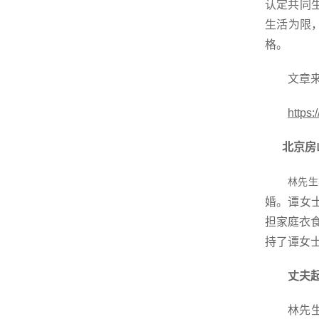
认定共同
生活为限
格。
文章
https
北京房
林先生
婚。谭女
担家庭衣
持了谭女
丈夫
林先