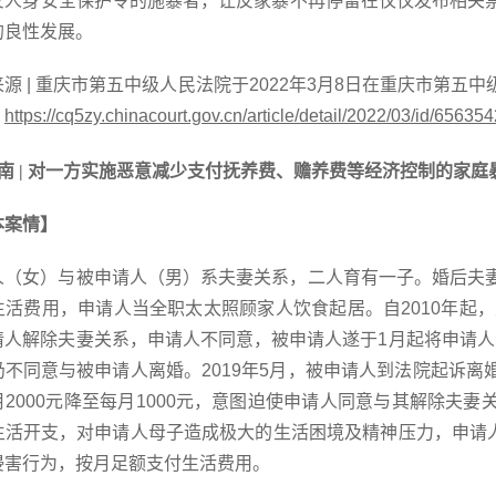
反人身安全保护令的施暴者，让反家暴不再停留在仅仅发布相关
的良性发展。
来源
| 重庆市第五中级人民法院于2022年3月8日在重庆市第
：
https://cq5zy.chinacourt.gov.cn/article/detail/2022/03/id/65635
南
| 对一方实施恶意减少支付抚养费、赡养费等经济控制的家
本案情】
人（女）与被申请人（男）系夫妻关系，二人育有一子。婚后夫
生活费用，申请人当全职太太照顾家人饮食起居。自
2010年
人解除夫妻关系，申请人不同意，被申请人遂于1月起将申请人母
仍不同意与被申请人离婚。2019年5月，被申请人到法院起诉
月2000元降至每月1000元，意图迫使申请人同意与其解除夫
生活开支，对申请人母子造成极大的生活困境及精神压力，申请人
侵害行为，按月足额支付生活费用。