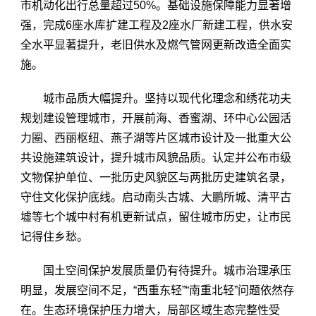
市机动化出行总量超过50%。基础设施保障能力显著增
强，完成6座水库扩建工程及2座水厂新建工程，供水安
全水平显著提升，老旧供水及燃气管网更新改造全面实
施。
城市品质大幅提升。坚持以现代化理念和绣花功夫
规划建设管理城市，开展前海、香蜜湖、环中心公园活
力圈、西丽枢纽、燕子湖等片区城市设计及一批重大公
共设施建筑设计，提升城市风貌品质。认定并公布市级
文物保护单位、一批历史风貌区与两批历史建筑名录，
守住文化保护底线。启动南头古城、大鹏所城、清平古
墟等七个城中村有机更新试点，留住城市历史，让市民
记得住乡愁。
国土空间保护发展质量仍有待提升。城市治理承压
明显，发展空间不足，“西重东轻”“南重北轻”问题依然存
在。生态环境保护压力增大，局部区域生态完整性受