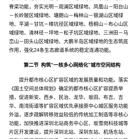
脊梁功能，夯实光明－观澜区域绿地、凤凰山－阳台山
－长岭陂区域绿地、塘朗山－梅林山－银湖山区域绿
地、平湖－甘坑－樟坑径区域绿地、梧桐山－布心山区
域绿地、清林径－坪地－松子坑区域绿地、三洲田－马
峦山－田头山区域绿地、大鹏半岛区域绿地的生态筑底
作用，强化24条生态廊道系统的稳定连通功能。
第二节 构筑“一核多心网络化”城市空间结构
提升都市核心区扩容区域的发展质量和功能。落实
《国土空间总体规划》确定的都市核心区扩容提质举
措，促进新安、西乡、民治、龙华、坂田、布吉、吉
华、南湾街道等扩容区域优先承接原中心城区服务功能
外溢，逐步疏解转移效益较低的传统加工制造等非核心
功能，加快推进深圳北站商务中心区、坂雪岗科技城等
片区开发建设，提升深圳北站、深圳东站、机场东站、