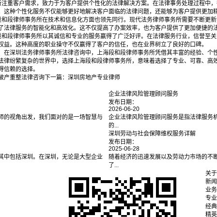
所注重客户需求，致力于为客户提供个性化的法律解决方案。在法律事务处理过程中
。这种个性化服务不仅能够更好地解决客户面临的法律问题，还能够为客户提供更加
段和段律师事务所在技术和信息化方面也领先同行。现代法务律师事务所需要不断更
了法律服务的智能化和高效化。这不仅提高了办案效率，也为客户提供了更加便捷的
段和段律师事务所以其诚信和专业的服务赢得了广泛好评。在法律服务行业，信誉至
权益。这种高度的职业操守不仅赢得了客户的信任，也在业界树立了良好的口碑。
，在深圳法务律师事务所法律咨询中，上海段和段律师事务所凭借其丰富的经验、个
法律纷繁复杂的世界中，选择上海段和段律师事务所，意味着选择了专业、可靠、高
得信赖的选择。‍
破产重整法律咨询
下一篇：
深圳房地产专业律师
企业法律风险管理顾问服务
发布日期：
2026-06-20
师的视角出发，我们面对的是一场智慧与
企业法律风险管理顾问服务是指法律服务
的...
深圳劳动与社会保障维权服务详解
发布日期：
2025-06-28
其中包括深圳。在深圳，无论是大型企业
随着经济的迅速发展以及劳动力市场的不
了...
关于
新闻
业务
专业
经典
精英