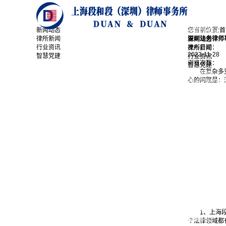
首页
关于我们
律所简介
新闻动态
新闻动态
您当前位置:
首
深圳段和段
律所新闻
深圳法务律师
新闻动态
行业资讯
发布日期：
律所新闻
2023-11-28
智慧党建
行业资讯
浏览次数：
智慧党建
在复杂多
业务领域
心的问题是：
建设工程与房
刑事业务中心
知识产权业务
涉外业务中心
公司业务中心
证券金融业务
破产业务中心
融资租赁业务
劳动和社会保
婚姻家事与财
专业团队
律师介绍
行政介绍
经典案例
案例展示
精英招揽
1、上海
招聘职位
个法律领域都