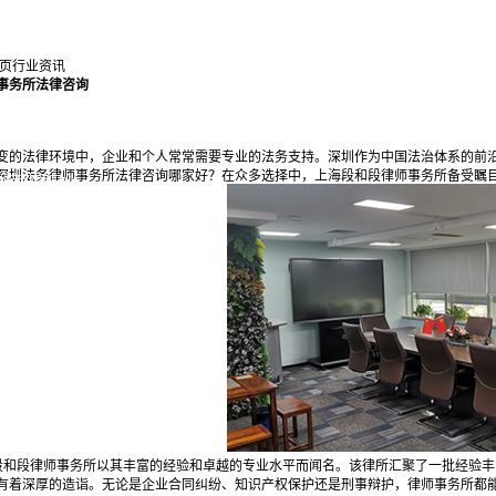
页
行业资讯
事务所法律咨询
变的法律环境中，企业和个人常常需要专业的法务支持。深圳作为中国法治体系的前
深圳法务律师事务所法律咨询哪家好？在众多选择中，上海段和段律师事务所备受瞩
地产业务中心
中心
中心
中心
障业务中心
富传承业务中心
段和段律师事务所以其丰富的经验和卓越的专业水平而闻名。该律所汇聚了一批经验
有着深厚的造诣。无论是企业合同纠纷、知识产权保护还是刑事辩护，律师事务所都