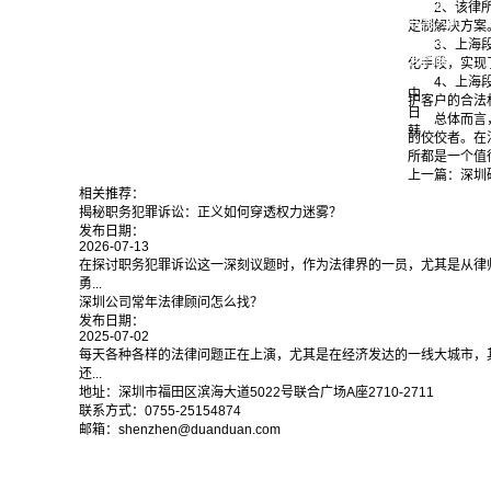
联系我们
2、该律
联系方式
定制解决方案
在线留言
3、上海
营销窗口
化手段，实现
EN
4、上海
中
护客户的合法
日
总体而言
韩
的佼佼者。在
所都是一个值
上一篇：
深圳
相关推荐：
揭秘职务犯罪诉讼：正义如何穿透权力迷雾？
发布日期：
2026-07-13
在探讨职务犯罪诉讼这一深刻议题时，作为法律界的一员，尤其是从律
勇...
深圳公司常年法律顾问怎么找？
发布日期：
2025-07-02
每天各种各样的法律问题正在上演，尤其是在经济发达的一线大城市，
还...
地址：深圳市福田区滨海大道5022号联合广场A座2710-2711
联系方式：0755-25154874
邮箱：shenzhen@duanduan.com